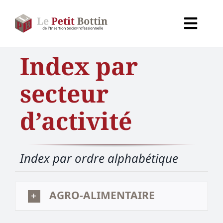
Passer
au
Toggl
contenu
Navig
Accueil
Index par
secteur
Types d’organismes
d’activité
Organismes
Secteurs
Index par ordre alphabétique
Partenaires
AGRO-ALIMENTAIRE
À propos de CALIF