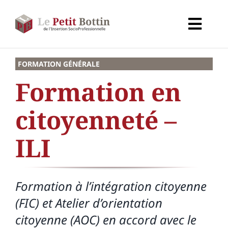
Passer
au
Toggl
contenu
Navig
Accueil
FORMATION GÉNÉRALE
Formation en
Types d’organismes
citoyenneté –
Organismes
ILI
Secteurs
Formation à l’intégration citoyenne
Partenaires
(FIC) et Atelier d’orientation
citoyenne (AOC) en accord avec le
À propos de CALIF