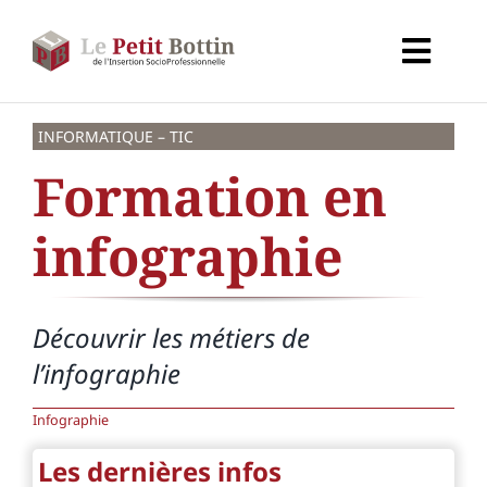
Passer
au
Toggl
contenu
Navig
Accueil
INFORMATIQUE – TIC
Formation en
Types d’organismes
infographie
Organismes
Découvrir les métiers de
Secteurs
l’infographie
Partenaires
Infographie
Les dernières infos
À propos de CALIF