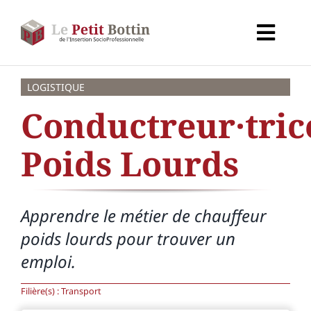
Passer
au
Toggl
contenu
Navig
Accueil
LOGISTIQUE
Conductreur·tric
Types d’organismes
Poids Lourds
Organismes
Apprendre le métier de chauffeur
Secteurs
poids lourds pour trouver un
emploi.
Partenaires
Filière(s) : Transport
À propos de CALIF