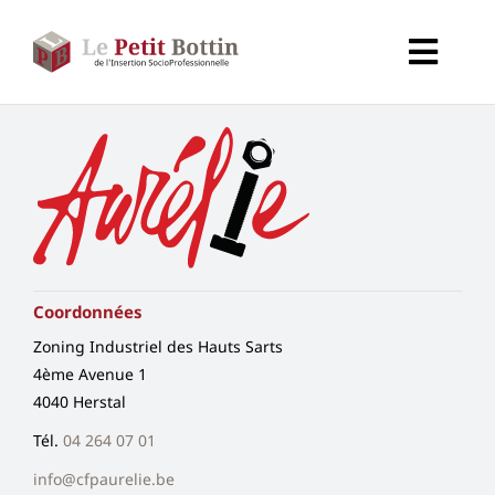
Passer
au
Toggl
contenu
Navig
Accueil
Types d’organismes
Organismes
Coordonnées
Secteurs
Zoning Industriel des Hauts Sarts
4ème Avenue 1
4040 Herstal
Partenaires
Tél.
04 264 07 01
info@cfpaurelie.be
À propos de CALIF