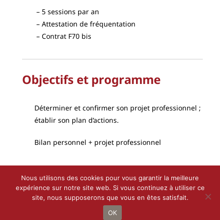
5 sessions par an
Attestation de fréquentation
Contrat F70 bis
Objectifs et programme
Déterminer et confirmer son projet professionnel ;
établir son plan d’actions.
Bilan personnel + projet professionnel
Nous utilisons des cookies pour vous garantir la meilleure
expérience sur notre site web. Si vous continuez à utiliser ce
site, nous supposerons que vous en êtes satisfait.
Droit d’auteur 2021 - 2022 |
Le Petit Bottin
de
CALIF
| Tous droits
réservés
OK