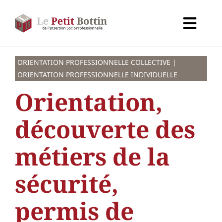
Passer
au
Toggl
contenu
Navig
Accueil
ORIENTATION PROFESSIONNELLE COLLECTIVE |
ORIENTATION PROFESSIONNELLE INDIVIDUELLE
Types d’organismes
Orientation,
découverte des
Organismes
métiers de la
Secteurs
sécurité,
Partenaires
permis de
À propos de CALIF