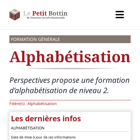
Passer
au
Toggl
contenu
Navig
Accueil
FORMATION GÉNÉRALE
Alphabétisation
Types d’organismes
Organismes
Perspectives propose une formation
d’alphabétisation de niveau 2.
Secteurs
Filière(s) :
Alphabétisation
Partenaires
Les dernières infos
ALPHABÉTISATION
À propos de CALIF
Date de mise à jour de ces informations