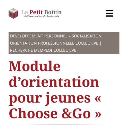
Passer
au
Toggl
contenu
Navig
Accueil
DÉVELOPPEMENT PERSONNEL – SOCIALISATION |
ORIENTATION PROFESSIONNELLE COLLECTIVE |
Types d’organismes
RECHERCHE D’EMPLOI COLLECTIVE
Module
Organismes
d’orientation
Secteurs
pour jeunes «
Partenaires
Choose &Go »
À propos de CALIF