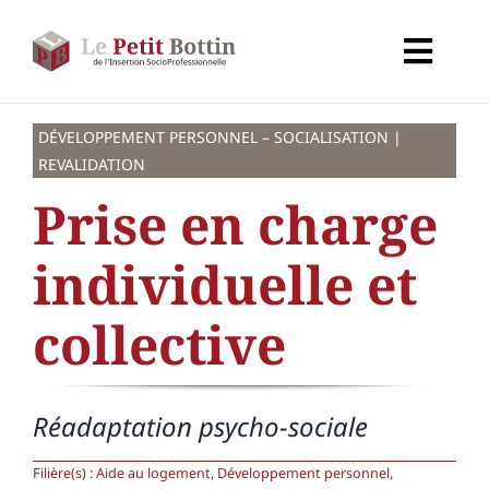
Passer
au
Toggl
contenu
Navig
Accueil
DÉVELOPPEMENT PERSONNEL – SOCIALISATION |
REVALIDATION
Types d’organismes
Prise en charge
individuelle et
Organismes
collective
Secteurs
Partenaires
Réadaptation psycho-sociale
Filière(s) :
Aide au logement, Développement personnel,
À propos de CALIF