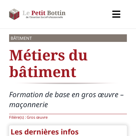
Passer
au
Toggl
contenu
Navig
Accueil
BÂTIMENT
Métiers du
Types d’organismes
bâtiment
Organismes
Formation de base en gros œuvre –
Secteurs
maçonnerie
Partenaires
Filière(s) : Gros œuvre
Les dernières infos
À propos de CALIF