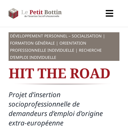
Passer
au
Toggl
contenu
Navig
Accueil
DÉVELOPPEMENT PERSONNEL – SOCIALISATION |
FORMATION GÉNÉRALE | ORIENTATION
Types d’organismes
PROFESSIONNELLE INDIVIDUELLE | RECHERCHE
D’EMPLOI INDIVIDUELLE
HIT THE ROAD
Organismes
Secteurs
Projet d’insertion
socioprofessionnelle de
Partenaires
demandeurs d’emploi d’origine
extra-européenne
À propos de CALIF