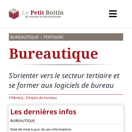
Passer
au
Toggl
contenu
Navig
Accueil
BUREAUTIQUE – TERTIAIRE
Bureautique
Types d’organismes
Organismes
S’orienter vers le secteur tertiaire et
se former aux logiciels de bureau
Secteurs
Filière(s) :
Emploi de bureau
Partenaires
Les dernières infos
BUREAUTIQUE
À propos de CALIF
Date de mise à jour de ces informations