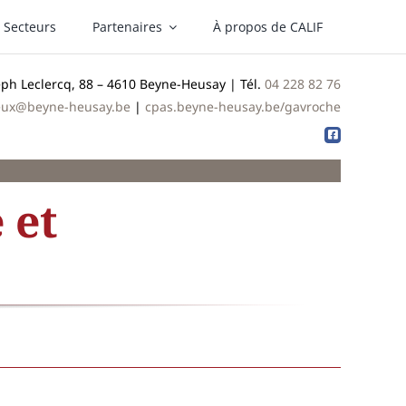
Secteurs
Partenaires
À propos de CALIF
ph Leclercq, 88 – 4610 Beyne-Heusay | Tél.
04 228 82 76
eux@beyne-heusay.be
|
cpas.beyne-heusay.be/gavroche
 et