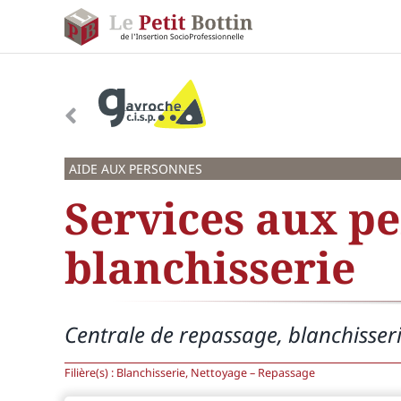
Passer
au
contenu
AIDE AUX PERSONNES
Services aux pe
blanchisserie
Centrale de repassage, blanchisser
Filière(s) :
Blanchisserie, Nettoyage – Repassage