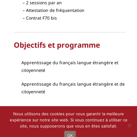
2 sessions par an
Attestation de fréquentation
Contrat F70 bis
Objectifs et programme
Apprentissage du français langue étrangère et
citoyenneté
Apprentissage du français langue étrangère et de
citoyenneté
Nous utilisons des cookies pour vous garantir la meilleure
expérience sur notre site web. Si vous continuez à utiliser ce
site, nous supposerons que vous en êtes satisfait.
Droit d’auteur 2021 - 2022 |
Le Petit Bottin
de
CALIF
| Tous droits
réservés
OK