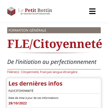
Passer
au
Toggl
contenu
Navig
Accueil
FORMATION GÉNÉRALE
FLE/Citoyenneté
Types d’organismes
Organismes
De l’initiation au perfectionnement
Filière(s) :
Citoyenneté, Français langue étrangère
Secteurs
Les dernières infos
Partenaires
FLE/CITOYENNETÉ
Date de mise à jour de ces informations
28/10/2022
À propos de CALIF