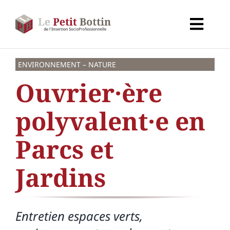
Passer
au
Toggl
contenu
Navig
Accueil
ENVIRONNEMENT – NATURE
Ouvrier·ère
Types d’organismes
polyvalent·e en
Organismes
Parcs et
Secteurs
Jardins
Partenaires
Entretien espaces verts,
À propos de CALIF