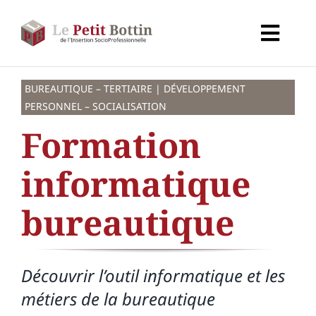
Passer
au
Toggl
contenu
Navig
Accueil
BUREAUTIQUE – TERTIAIRE | DÉVELOPPEMENT
PERSONNEL – SOCIALISATION
Types d’organismes
Formation
informatique
Organismes
bureautique
Secteurs
Partenaires
Découvrir l’outil informatique et les
métiers de la bureautique
À propos de CALIF