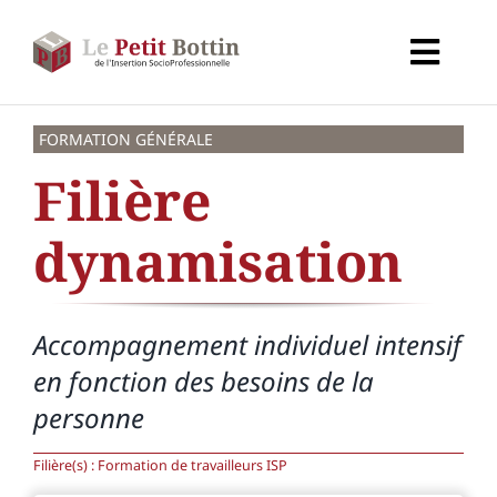
Passer
au
Toggl
contenu
Navig
Accueil
FORMATION GÉNÉRALE
Filière
Types d’organismes
dynamisation
Organismes
Accompagnement individuel intensif
Secteurs
en fonction des besoins de la
personne
Partenaires
Filière(s) :
Formation de travailleurs ISP
À propos de CALIF