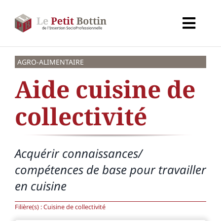
Passer
au
Toggl
contenu
Navig
Accueil
AGRO-ALIMENTAIRE
Aide cuisine de
Types d’organismes
collectivité
Organismes
Acquérir connaissances/
Secteurs
compétences de base pour travailler
en cuisine
Partenaires
Filière(s) : Cuisine de collectivité
À propos de CALIF