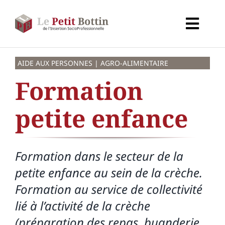
Passer
au
Toggl
contenu
Navig
Accueil
AIDE AUX PERSONNES | AGRO-ALIMENTAIRE
Formation
Types d’organismes
petite enfance
Organismes
Formation dans le secteur de la
Secteurs
petite enfance au sein de la crèche.
Formation au service de collectivité
Partenaires
lié à l’activité de la crèche
(préparation des repas, buanderie,
À propos de CALIF