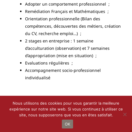
Adopter un comportement professionnel ;
Remédiation Français et Mathématiques ;
Orientation professionnelle (Bilan des
compétences, découvertes des métiers, création
du CV, recherche
emploi…
) ;
2 stages en entreprise : 1 semaine
d’acculturation (observation) et 7 semaines
d’appropriation (mise en situation) ;
Evaluations régulières ;
Accompagnement socio-professionnel
individualisé
Nous utilisons des cookies pour vous garantir la meilleure
expérience sur notre site web. Si vous continuez à utiliser ce
site, nous supposerons que vous en êtes satisfait.
Droit d’auteur 2021 - 2022 |
Le Petit Bottin
de
CALIF
| Tous droits
réservés
OK