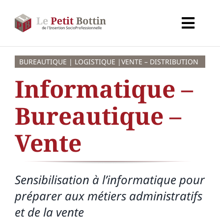
Passer
au
Toggl
contenu
Navig
Accueil
BUREAUTIQUE | LOGISTIQUE |VENTE – DISTRIBUTION
Informatique –
Types d’organismes
Bureautique –
Organismes
Vente
Secteurs
Sensibilisation à l’informatique pour
Partenaires
préparer aux métiers administratifs
et de la vente
À propos de CALIF