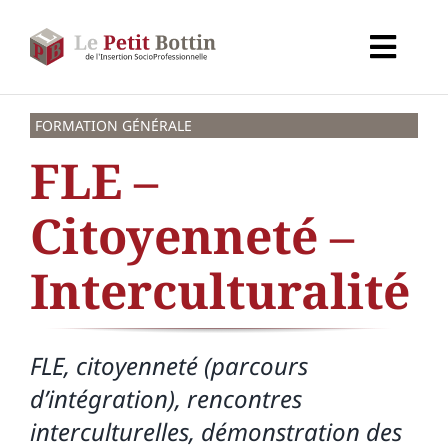
Passer
au
Toggl
contenu
Navig
Accueil
FORMATION GÉNÉRALE
FLE –
Types d’organismes
Citoyenneté –
Organismes
Interculturalité
Secteurs
FLE, citoyenneté (parcours
Partenaires
d’intégration), rencontres
interculturelles, démonstration des
À propos de CALIF