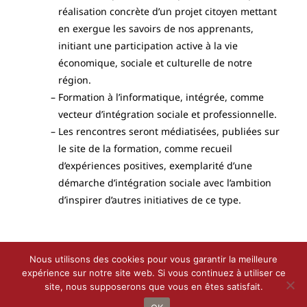
réalisation concrète d’un projet citoyen mettant
en exergue les savoirs de nos apprenants,
initiant une participation active à la vie
économique, sociale et culturelle de notre
région.
Formation à l’informatique, intégrée, comme
vecteur d’intégration sociale et professionnelle.
Les rencontres seront médiatisées, publiées sur
le site de la formation, comme recueil
d’expériences positives, exemplarité d’une
démarche d’intégration sociale avec l’ambition
d’inspirer d’autres initiatives de ce type.
Nous utilisons des cookies pour vous garantir la meilleure
expérience sur notre site web. Si vous continuez à utiliser ce
site, nous supposerons que vous en êtes satisfait.
Droit d’auteur 2021 - 2022 |
Le Petit Bottin
de
CALIF
| Tous droits
réservés