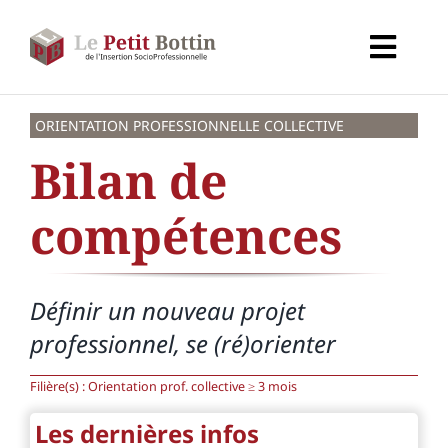
Passer
au
Toggl
contenu
Navig
Accueil
ORIENTATION PROFESSIONNELLE COLLECTIVE
Bilan de
Types d’organismes
compétences
Organismes
Définir un nouveau projet
Secteurs
professionnel, se (ré)orienter
Partenaires
Filière(s) :
Orientation prof. collective ≥ 3 mois
Les dernières infos
À propos de CALIF