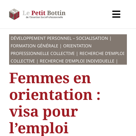
Passer
au
Toggl
contenu
Navig
Accueil
DÉVELOPPEMENT PERSONNEL – SOCIALISATION |
FORMATION GÉNÉRALE | ORIENTATION
Types d’organismes
PROFESSIONNELLE COLLECTIVE | RECHERCHE D’EMPLOI
COLLECTIVE | RECHERCHE D’EMPLOI INDIVIDUELLE |
Femmes en
Organismes
orientation :
Secteurs
visa pour
Partenaires
l’emploi
À propos de CALIF