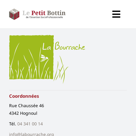
Passer
au
Toggl
contenu
Navig
Accueil
Types d’organismes
Organismes
Secteurs
Coordonnées
Rue Chaussée 46
Partenaires
4342 Hognoul
Tél.
04 341 00 14
À propos de CALIF
info@labourrache.org