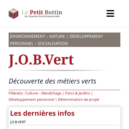
Passer
au
Toggl
contenu
Navig
Accueil
ENVIRONNEMENT – NATURE | DÉVELOPPEMENT
PERSONNEL – SOCIALISATION
Types d’organismes
J.O.B.Vert
Organismes
Découverte des métiers verts
Secteurs
Filière(s) : Culture – Maraîchage | Parcs & Jardins |
Développement personnel | Détermination de projet
Partenaires
Les dernières infos
J.O.B.VERT
À propos de CALIF