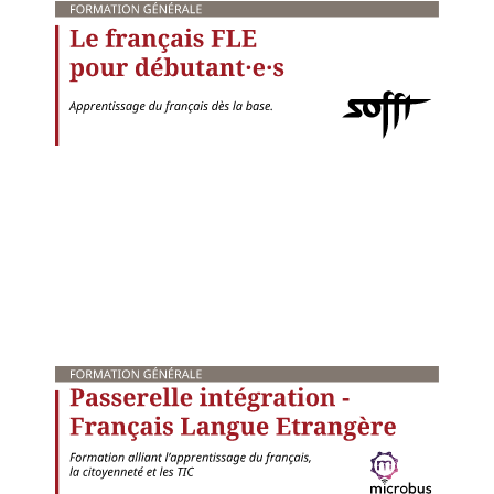
·s
is