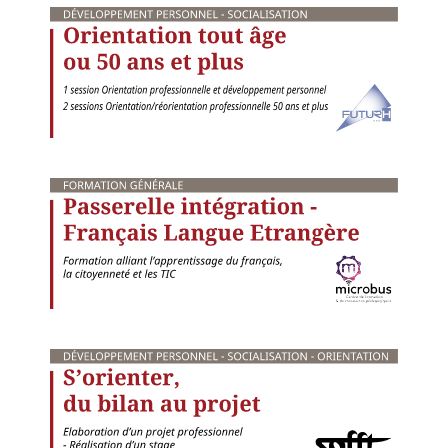
 et
is