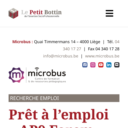
Passer
au
Toggl
contenu
Navig
Accueil
Microbus :
Quai Timmermans 14 – 4000 Liège | Tél.
04
340 17 27
| Fax 04 340 17 28
Types d’organismes
info@microbus.be
|
www.microbus.be
Organismes
Secteurs
RECHERCHE EMPLOI
Partenaires
Prêt à l’emploi
À propos de CALIF