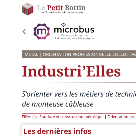
Passer
au
contenu
MÉTAL | ORIENTATION PROFESSIONNELLE COLLECTIV
Industri’Elles
S’orienter vers les métiers de tech
de monteuse câbleuse
Filière(s) :
Soudure et construction métallique | Orientation prof.
Les dernières infos