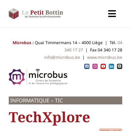
Passer
au
Toggl
contenu
Navig
Accueil
Microbus :
Quai Timmermans 14 – 4000 Liège | Tél.
04
340 17 27
| Fax 04 340 17 28
Types d’organismes
info@microbus.be
|
www.microbus.be
Organismes
Secteurs
INFORMATIQUE – TIC
Partenaires
TechXplore
À propos de CALIF