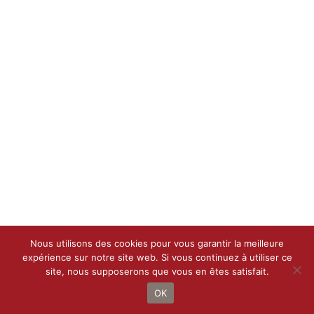
Nous utilisons des cookies pour vous garantir la meilleure
expérience sur notre site web. Si vous continuez à utiliser ce
site, nous supposerons que vous en êtes satisfait.
Droit d’auteur 2021 - 2022 |
Le Petit Bottin
de
CALIF
| Tous droits
réservés
OK