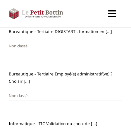
Passer
au
Toggl
contenu
Navig
Accueil
Bureautique - Tertiaire DIGISTART : formation en [...]
Non classé
Types d’organismes
Organismes
Bureautique - Tertiaire Employé(e) administratif(ve) ?
Choisir [...]
Secteurs
Non classé
Partenaires
Informatique - TIC Validation du choix de [...]
À propos de CALIF