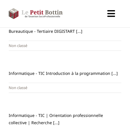
Passer
au
Toggl
contenu
Navig
Accueil
Bureautique - Tertiaire DIGISTART [...]
Non classé
Types d’organismes
Organismes
Informatique - TIC Introduction à la programmation [...]
Non classé
Secteurs
Partenaires
Informatique - TIC | Orientation professionnelle
collective | Recherche [...]
À propos de CALIF