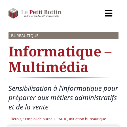
Passer
au
Toggl
contenu
Navig
Accueil
BUREAUTIQUE
Informatique –
Types d’organismes
Multimédia
Organismes
Sensibilisation à l’informatique pour
Secteurs
préparer aux métiers administratifs
et de la vente
Partenaires
Filière(s) :
Emploi de bureau, PMTIC, Initiation bureautique
À propos de CALIF