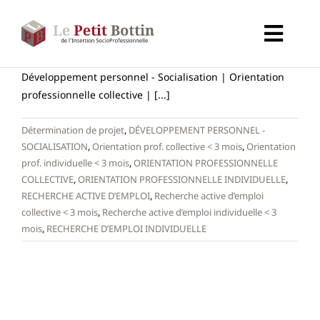
Passer
au
Toggl
contenu
Navig
Accueil
Développement personnel - Socialisation | Orientation
professionnelle collective | [...]
Types d’organismes
Détermination de projet
,
DÉVELOPPEMENT PERSONNEL -
SOCIALISATION
,
Orientation prof. collective < 3 mois
,
Orientation
prof. individuelle < 3 mois
,
ORIENTATION PROFESSIONNELLE
Organismes
COLLECTIVE
,
ORIENTATION PROFESSIONNELLE INDIVIDUELLE
,
RECHERCHE ACTIVE D’EMPLOI
,
Recherche active d’emploi
collective < 3 mois
,
Recherche active d’emploi individuelle < 3
Secteurs
mois
,
RECHERCHE D’EMPLOI INDIVIDUELLE
Partenaires
À propos de CALIF