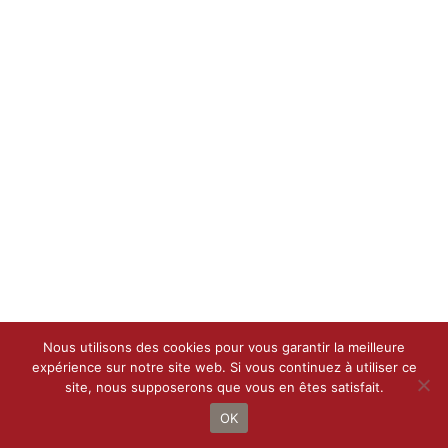
Nous utilisons des cookies pour vous garantir la meilleure
expérience sur notre site web. Si vous continuez à utiliser ce
site, nous supposerons que vous en êtes satisfait.
Droit d’auteur 2021 - 2022 |
Le Petit Bottin
de
CALIF
| Tous droits
réservés
OK