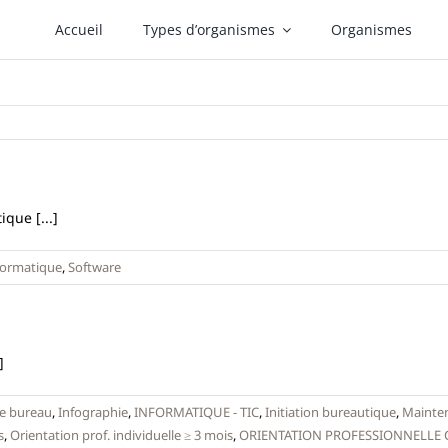
Accueil
Types d’organismes
Organismes
que [...]
formatique
,
Software
]
e bureau
,
Infographie
,
INFORMATIQUE - TIC
,
Initiation bureautique
,
Mainte
s
,
Orientation prof. individuelle ≥ 3 mois
,
ORIENTATION PROFESSIONNELLE 