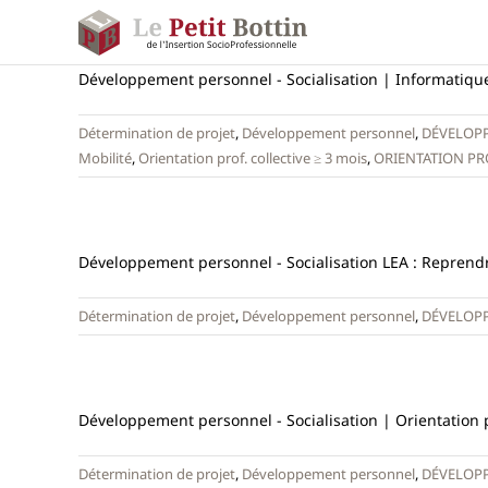
Passer
au
contenu
Développement personnel - Socialisation | Informatique -
Détermination de projet
,
Développement personnel
,
DÉVELOPP
Mobilité
,
Orientation prof. collective ≥ 3 mois
,
ORIENTATION PR
Développement personnel - Socialisation LEA : Reprendre
Détermination de projet
,
Développement personnel
,
DÉVELOPP
Développement personnel - Socialisation | Orientation pr
Détermination de projet
,
Développement personnel
,
DÉVELOPP