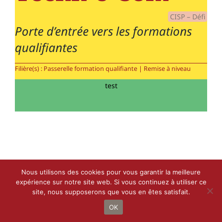
CISP – Défi
Porte d’entrée vers les formations
qualifiantes
Filière(s) : Passerelle formation qualifiante | Remise à niveau
test
Nous utilisons des cookies pour vous garantir la meilleure
expérience sur notre site web. Si vous continuez à utiliser ce
site, nous supposerons que vous en êtes satisfait.
Droit d’auteur 2021 - 2022 |
Le Petit Bottin
de
CALIF
| Tous droits
réservés
OK