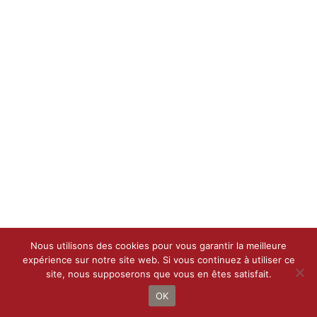
Nous utilisons des cookies pour vous garantir la meilleure
expérience sur notre site web. Si vous continuez à utiliser ce
site, nous supposerons que vous en êtes satisfait.
Droit d’auteur 2021 - 2022 |
Le Petit Bottin
de
CALIF
| Tous droits
réservés
OK