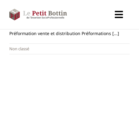
Passer
au
Toggl
contenu
Navig
Accueil
Préformation vente et distribution Préformations [...]
Non classé
Types d’organismes
Organismes
Secteurs
Partenaires
À propos de CALIF