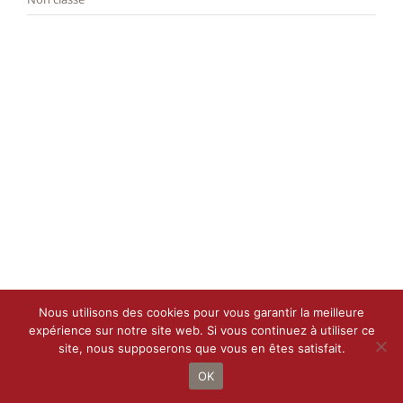
Nous utilisons des cookies pour vous garantir la meilleure
expérience sur notre site web. Si vous continuez à utiliser ce
site, nous supposerons que vous en êtes satisfait.
Droit d’auteur 2021 - 2022 |
Le Petit Bottin
de
CALIF
| Tous droits
réservés
OK