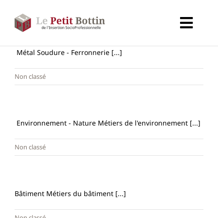
Passer
au
Toggl
contenu
Navig
Accueil
Métal Soudure - Ferronnerie [...]
Non classé
Types d’organismes
Organismes
Environnement - Nature Métiers de l'environnement [...]
Non classé
Secteurs
Partenaires
Bâtiment Métiers du bâtiment [...]
À propos de CALIF
Non classé