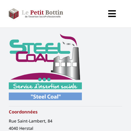
Passer
au
Toggl
contenu
Navig
Accueil
Types d’organismes
Organismes
Secteurs
Partenaires
Coordonnées
Rue Saint-Lambert, 84
À propos de CALIF
4040 Herstal