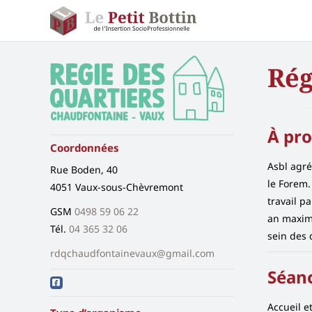
Passer
au
contenu
Rég
À pr
Coordonnées
Asbl agré
Rue Boden, 40
le Forem.
4051 Vaux-sous-Chèvremont
travail p
GSM
0498 59 06 22
an maximu
Tél.
04 365 32 06
sein des 
rdqchaudfontainevaux@gmail.com
Séan
Accueil e