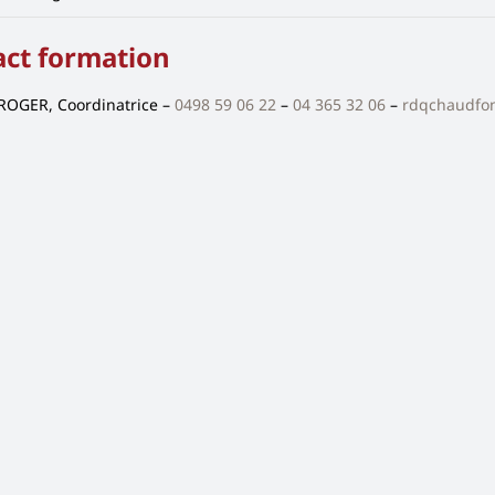
act formation
 ROGER, Coordinatrice –
0498 59 06 22
–
04 365 32 06
–
rdqchaudfo