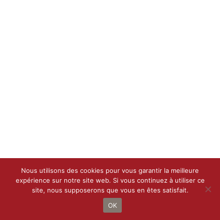
Nous utilisons des cookies pour vous garantir la meilleure
expérience sur notre site web. Si vous continuez à utiliser ce
site, nous supposerons que vous en êtes satisfait.
Droit d’auteur 2021 - 2022 |
Le Petit Bottin
de
CALIF
| Tous droits
réservés
OK