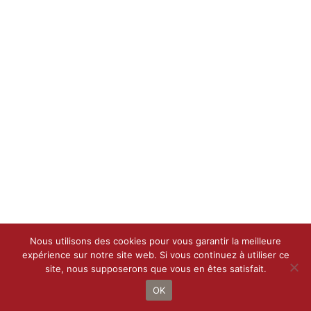
Nous utilisons des cookies pour vous garantir la meilleure
expérience sur notre site web. Si vous continuez à utiliser ce
site, nous supposerons que vous en êtes satisfait.
Droit d’auteur 2021 - 2022 |
Le Petit Bottin
de
CALIF
| Tous droits
réservés
OK